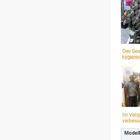
Das Ges
hygieni
Im Verg
verbesse
Modell