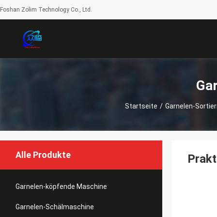
Foshan Zolim Technology Co., Ltd.
Gar
Startseite
/
Garnelen-Sortie
Alle Produkte
Prakt
Garnelen-köpfende Maschine
Garnelen-Schälmaschine