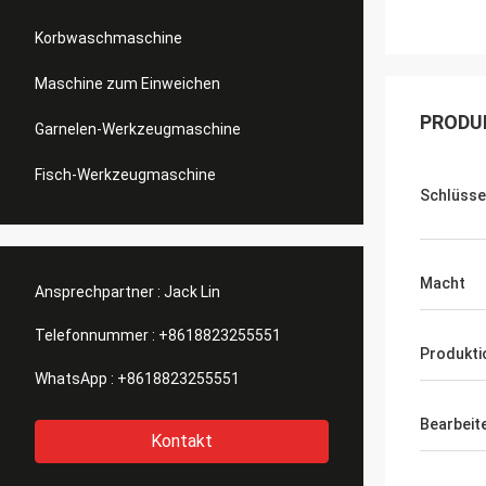
Korbwaschmaschine
Maschine zum Einweichen
PRODU
Garnelen-Werkzeugmaschine
Fisch-Werkzeugmaschine
Schlüsse
Macht
Ansprechpartner :
Jack Lin
Telefonnummer :
+8618823255551
Produkti
WhatsApp :
+8618823255551
Bearbei
Kontakt