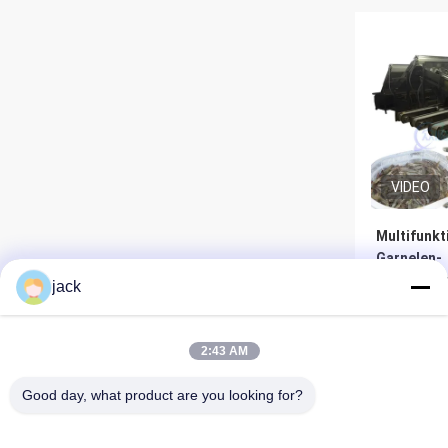
VIDEO
Multifunkt
Garnelen-
Sortierun
jack
aus langl
Edelstahl
Be
2:43 AM
Good day, what product are you looking for?