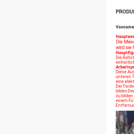
PRODU
Vannamei
Hauptan
Die Masc
wird sie
Hauptfig
Die Rohst
einheitli
Arbeitsp
Diese Aus
unteren T
eine elek
Der Förde
bilden.De
zu bilden
einem Fü
Entfernu