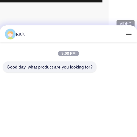
VIDEO
jack
9:08 PM
Good day, what product are you looking for?
Foshan Zolim Technology Co., Ltd.
+8618823255551
jack@zolimmachinery.com