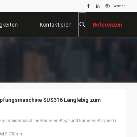
German
gkeiten
Kontaktieren
Referenzen
Sie Uns
opfungsmaschine SUS316 Langlebig zum
Garnelen-Kopf-Schneidemaschine-Garnelen-Kopf-und Garnelen-Körper-Trennzeichen
00xH1700mm