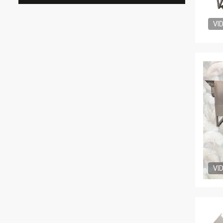
VI
VI