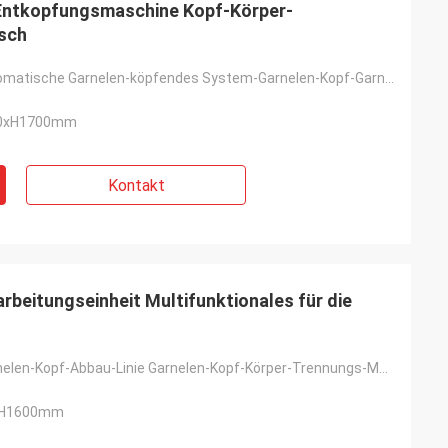
Entkopfungsmaschine Kopf-Körper-
sch
Edelstahl-automatische Garnelen-köpfendes System-Garnelen-Kopf-Garnelen-Körper-Trennzeichen
00xH1700mm
Kontakt
rbeitungseinheit Multifunktionales für die
Edelstahl-Garnelen-Kopf-Abbau-Linie Garnelen-Kopf-Körper-Trennungs-Maschine
xH1600mm