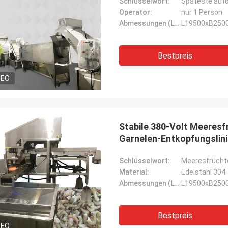
Schlüsselwort:
Operator:
nur 1 Person
Abmessungen (L*W*H):
L19500xB25
Bestpreis
DEO
Stabile 380-Volt Meeres
Garnelen-Entkopfungslin
Schlüsselwort:
Material:
Edelstahl 304
Abmessungen (L*W*H):
L19500xB25
Bestpreis
DEO