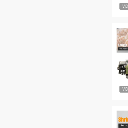
VI
VI