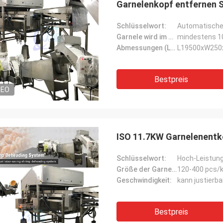
Garnelenkopf entfernen 
Schlüsselwort:
Garnele wird im Schmelzwasser getränkt:
mindestens 1
Abmessungen (L*W*H):
L19500xW25
Bestpreis
DEO
ISO 11.7KW Garnelenent
Schlüsselwort:
Größe der Garnele:
120-400 pcs/k
Geschwindigkeit:
kann justierba
Bestpreis