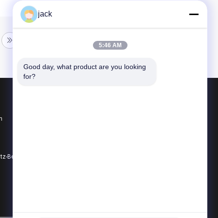
jack
5:46 AM
Good day, what product are you looking 
for?
Produkte
n
Garnelen-köpfende Maschine
Garnelen-Schälmaschine
Garnelen-Sortiermaschine
utz-Bestimmungen
Alle Kategorien