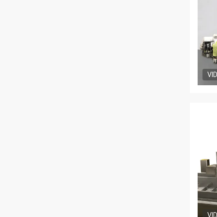
VI
VI