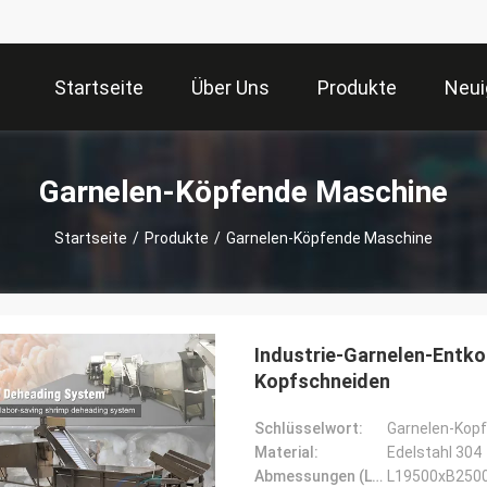
Startseite
Über Uns
Produkte
Neui
Garnelen-Köpfende Maschine
Startseite
/
Produkte
/
Garnelen-Köpfende Maschine
Industrie-Garnelen-Entk
Kopfschneiden
Schlüsselwort:
Material:
Edelstahl 304
Abmessungen (L*W*H):
L19500xB25