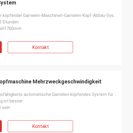
System
Automatischer köpfender Garnelen-Maschinen-Garnelen-Kopf-Abbau-System-Garnelen-Kopf-Schnittmeister
0 Stunden
0xH1700mm
Kontakt
kopfmaschine Mehrzweckgeschwindigkeit
Hoch-Leistungsfähigkeits-automatische Garnelen-köpfendes System für Garnelen-Produktlinie
g ist besser
r sein
Kontakt