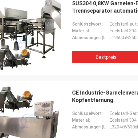
SUS304 0,8KW Garnelen-
Trennseparator automati
Schlüsselwort:
Material:
Edelstahl 304
Abmessungen (L*W*H):
L19500xB25
Bestpreis
DEO
CE Industrie-Garnelenvera
Kopfentfernung
Schlüsselwort:
Material:
Edelstahl 304
Abmessungen (L*W*H):
L3204xW630