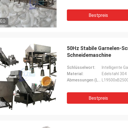
Bestpreis
DEO
50Hz Stabile Garnelen-Sc
Schneidemaschine
Schlüsselwort:
Material:
Edelstahl 304
Abmessungen (L*W*H):
L19500xB25
Bestpreis
DEO