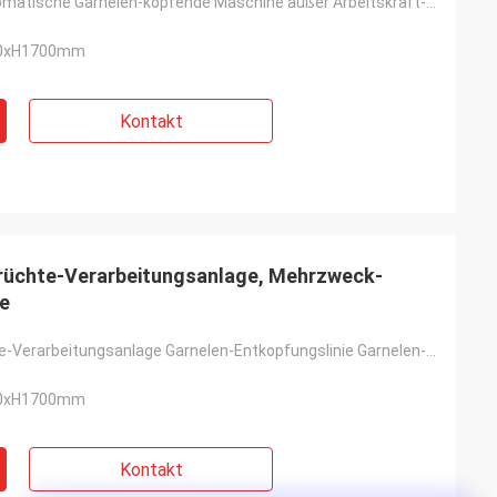
Späteste automatische Garnelen-köpfende Maschine außer Arbeitskraft-Garnele entfernen Überschrift
00xH1700mm
Kontakt
früchte-Verarbeitungsanlage, Mehrzweck-
ie
Meeresfrüchte-Verarbeitungsanlage Garnelen-Entkopfungslinie Garnelen-Entkopfungs-System
00xH1700mm
Kontakt