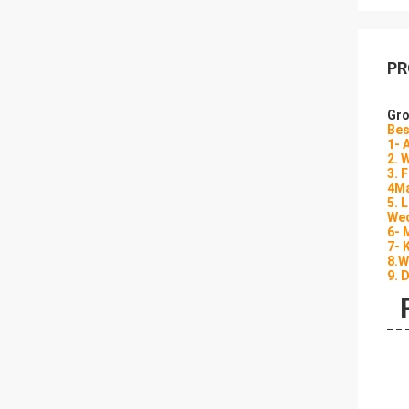
PR
Gro
Bes
1- 
2. 
3. 
4Ma
5. 
Wec
6- 
7- 
8.W
9. 