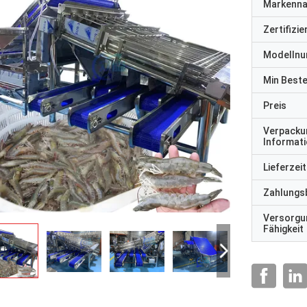
Markenn
Zertifizi
Modelln
Min Best
Preis
Verpacku
Informat
Lieferzeit
Zahlungs
Versorgu
Fähigkeit