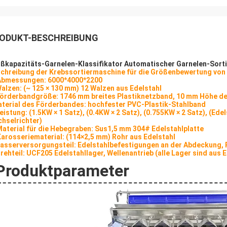
ODUKT-BESCHREIBUNG
ßkapazitäts-Garnelen-Klassifikator Automatischer Garnelen-Sorti
chreibung der Krebssortiermaschine für die Größenbewertung von
Abmessungen: 6000*4000*2200
Walzen: (~ 125 × 130 mm) 12 Walzen aus Edelstahl
Förderbandgröße: 1746 mm breites Plastiknetzband, 10 mm Höhe de
terial des Förderbandes: hochfester PVC-Plastik-Stahlband
Leistung: (1.5KW × 1 Satz), (0.4KW × 2 Satz), (0.755KW × 2 Satz), (
hselrichter)
Material für die Hebegraben: Sus1,5 mm 304# Edelstahlplatte
Karosseriematerial: (114×2,5 mm) Rohr aus Edelstahl
asserversorgungsteil: Edelstahlbefestigungen an der Abdeckung, 
Drehteil: UCF205 Edelstahllager, Wellenantrieb (alle Lager sind aus E
Produktparameter