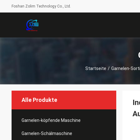
Foshan Zolim Technology Co., Ltd.
Startseite
/
Garnelen-Sor
Alle Produkte
In
A
Garnelen-köpfende Maschine
Garnelen-Schälmaschine