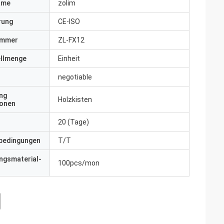
ame
zolim
erung
CE-ISO
ummer
ZL-FX12
ellmenge
Einheit
negotiable
ng
Holzkisten
ionen
20 (Tage)
bedingungen
T/T
ngsmaterial-
100pcs/mon