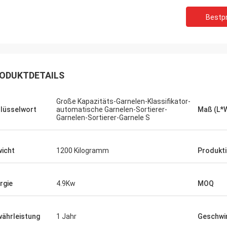
Bestpr
ODUKTDETAILS
Große Kapazitäts-Garnelen-Klassifikator-
lüsselwort
automatische Garnelen-Sortierer-
Maß (L*
Garnelen-Sortierer-Garnele S
icht
1200 Kilogramm
Produkti
rgie
4.9Kw
MOQ
ährleistung
1 Jahr
Geschwin