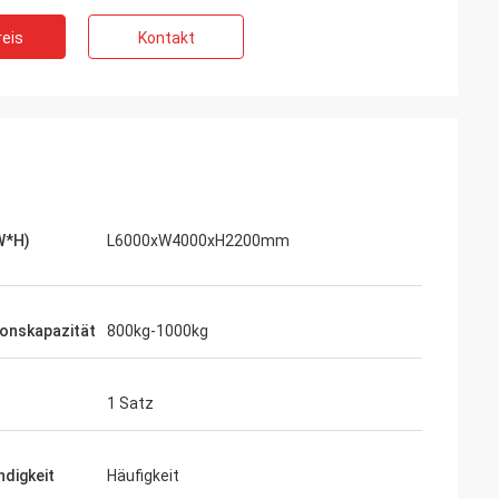
eis
Kontakt
W*H)
L6000xW4000xH2200mm
onskapazität
800kg-1000kg
1 Satz
digkeit
Häufigkeit