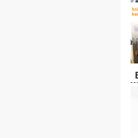
ho
ke