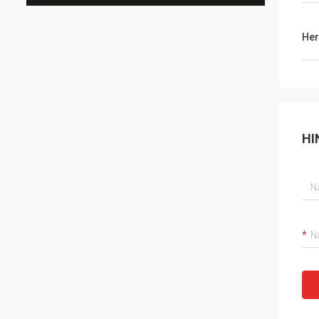
Her
HI