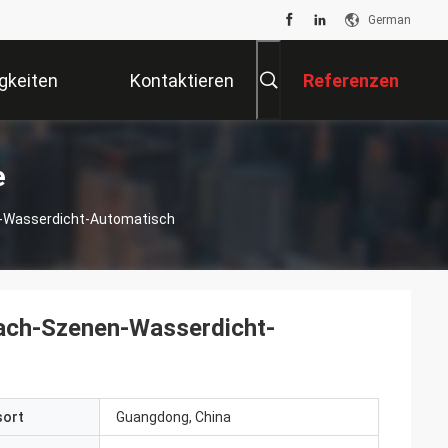
German
gkeiten
Kontaktieren
Referenzen
Sie Uns
e
n-Wasserdicht-Automatisch
fach-Szenen-Wasserdicht-
sort
Guangdong, China