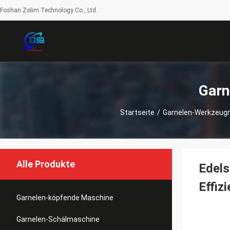
Foshan Zolim Technology Co., Ltd.
Garn
Startseite
/
Garnelen-Werkzeug
Alle Produkte
Edels
Effiz
Garnelen-köpfende Maschine
Garnelen-Schälmaschine