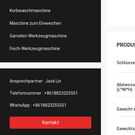
Korbwaschmaschine
Maschine zum Einweichen
Garnelen-Werkzeugmaschine
PRODU
Fisch-Werkzeugmaschine
Schlüsse
Ansprechpartner :
Jack Lin
Abmessu
(L*W*H)
Telefonnummer :
+8618823255551
WhatsApp :
+8618823255551
Gewicht 
Kontakt
Gewichts