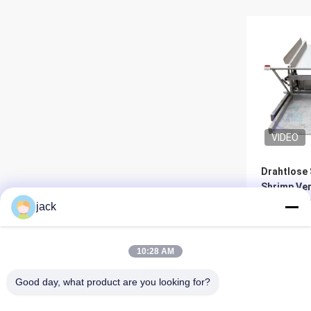
VIDEO
Drahtlose
Shrimp Ve
Maschine 
jack
Langlebig
Be
10:28 AM
Good day, what product are you looking for?