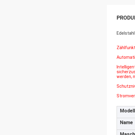
PRODU
Edelstah
Zählfunkt
Automati
Intellige
sicherzus
werden, 
Schutzni
Stromver
Modell
Name
Masch