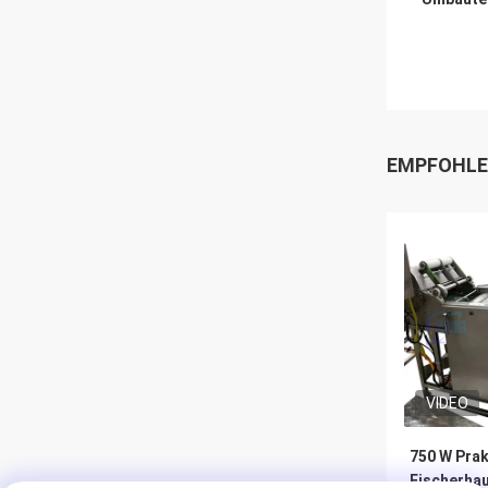
EMPFOHLE
VIDEO
750 W Prak
Fischerha