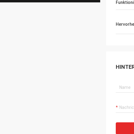
Funktioni
Hervorh
HINTE