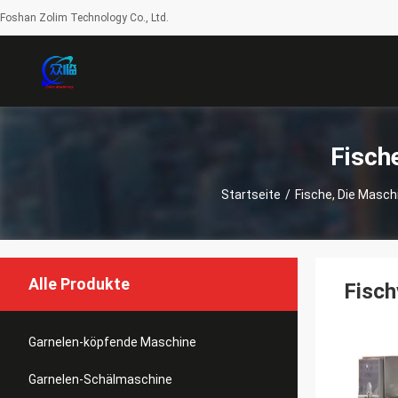
Foshan Zolim Technology Co., Ltd.
Fisch
Startseite
/
Fische, Die Masch
Alle Produkte
Fisch
Garnelen-köpfende Maschine
Garnelen-Schälmaschine