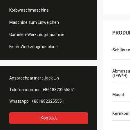
Korbwaschmaschine
Maschine zum Einweichen
PRODU
Garnelen-Werkzeugmaschine
Fisch-Werkzeugmaschine
Schlüsse
Abmessu
(L*W*H)
Ansprechpartner :
Jack Lin
Telefonnummer :
+8618823255551
Macht
WhatsApp :
+8618823255551
Kernkom
Kontakt