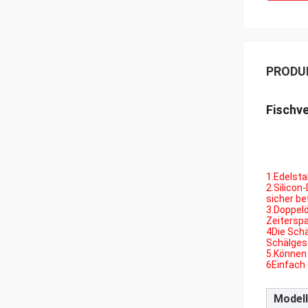
PRODU
Fischv
1.Edelsta
2.Silicon
sicher be
3.Doppelö
Zeiterspa
4Die Schä
Schälgesc
5.Können 
6Einfach 
Modell