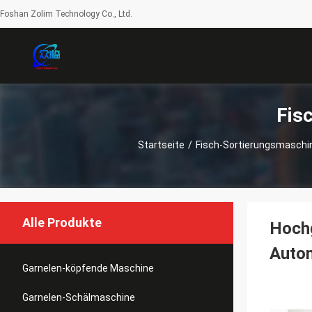
Foshan Zolim Technology Co., Ltd.
Fis
Startseite
/
Fisch-Sortierungsmaschi
Alle Produkte
Hochg
Autom
Garnelen-köpfende Maschine
Garnelen-Schälmaschine