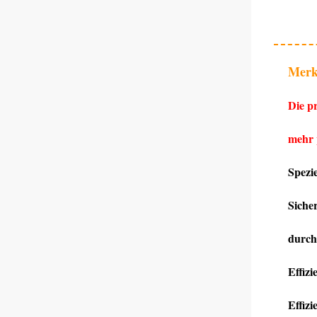
Merk
Die pr
mehr 
Spezi
Siche
durch
Effiz
Effizi