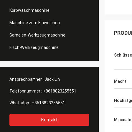
Korbwaschmaschine
Maschine zum Einweichen
PRODU
Garnelen-Werkzeugmaschine
Fisch-Werkzeugmaschine
Schlüsse
Ansprechpartner :
Jack Lin
Macht
Telefonnummer :
+8618823255551
Höchstge
WhatsApp :
+8618823255551
Kontakt
Minimale