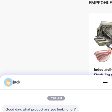
EMPFOHLE
Industriel
Fisch-Sort
Multiscen
jack
Meeresfrü
Sortierma
Be
7:01 AM
Good day, what product are you looking for?