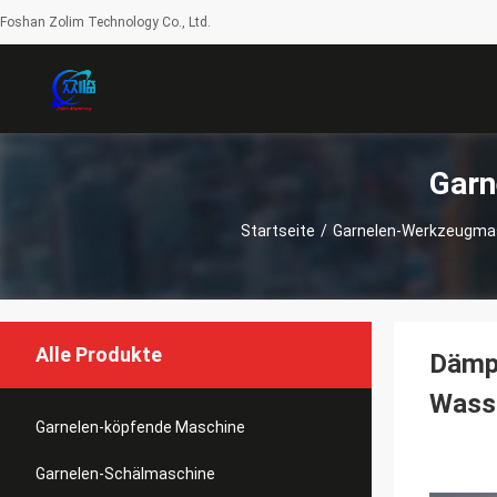
Foshan Zolim Technology Co., Ltd.
Garn
Startseite
/
Garnelen-Werkzeugma
Alle Produkte
Dämpf
Wass
Garnelen-köpfende Maschine
Garnelen-Schälmaschine