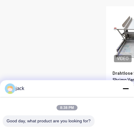
VIDEO
Drahtlose
Shrimp Ve
Maschine 
jack
Langlebig
Be
8:38 PM
Good day, what product are you looking for?