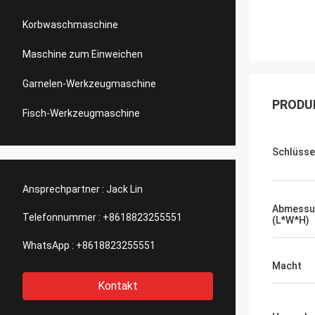
Korbwaschmaschine
Maschine zum Einweichen
Garnelen-Werkzeugmaschine
PRODU
Fisch-Werkzeugmaschine
Schlüsse
Ansprechpartner :
Jack Lin
Abmessu
Telefonnummer :
+8618823255551
(L*W*H)
WhatsApp :
+8618823255551
Macht
Kontakt