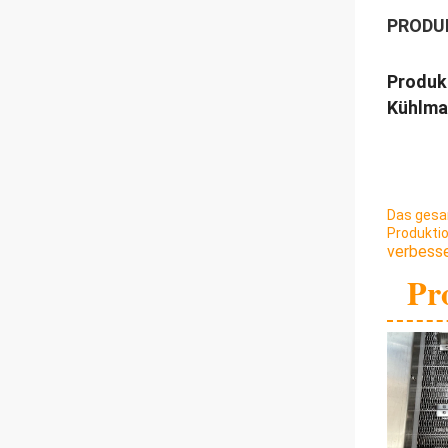
PRODU
Produkt
Kühlma
Das gesam
Produkti
verbesse
Pr