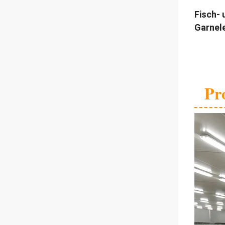
Fisch-
Garnele
Pr