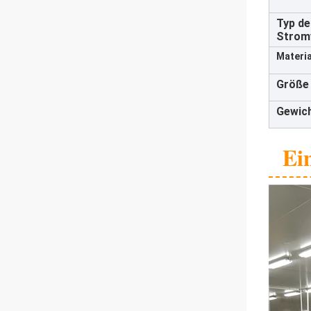
Typ de
Strom
Materia
Größe 
Gewich
Ei