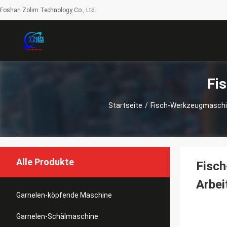
Foshan Zolim Technology Co., Ltd.
Fi
Startseite
/
Fisch-Werkzeugmasch
Alle Produkte
Fisch
Arbei
Garnelen-köpfende Maschine
Garnelen-Schälmaschine