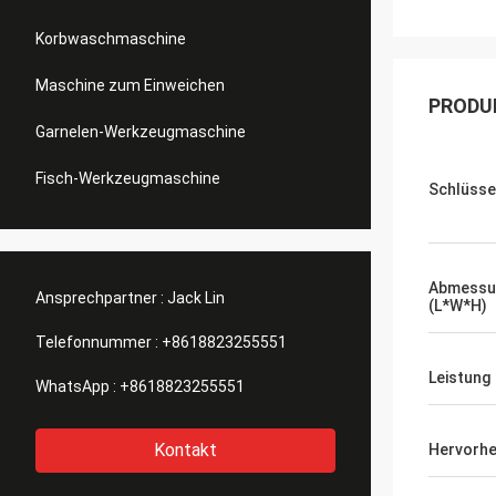
Korbwaschmaschine
Maschine zum Einweichen
PRODU
Garnelen-Werkzeugmaschine
Fisch-Werkzeugmaschine
Schlüsse
Abmessu
Ansprechpartner :
Jack Lin
(L*W*H)
Telefonnummer :
+8618823255551
Leistung
WhatsApp :
+8618823255551
Kontakt
Hervorh