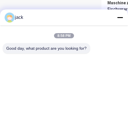
Maschine 
Fischverar
Edelstahl
jack
Be
8:58 PM
Good day, what product are you looking for?
Foshan Zolim Technology Co., Ltd.
+8618823255551
jack@zolimmachinery.com
SUS304 St
Fischvera
Wasserdich