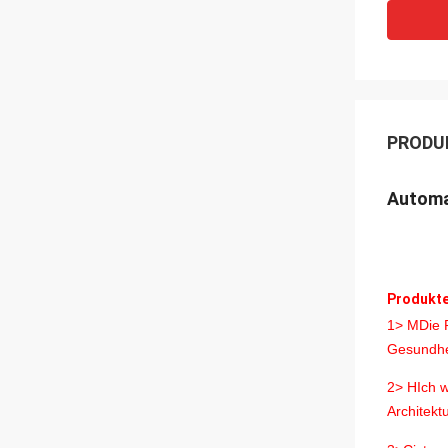
PRODU
Automa
Produkte
1> M
Die 
Gesundhei
2> H
Ich w
Architekt