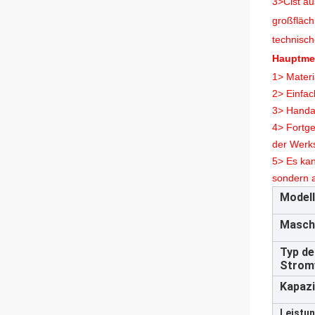
3>
C
ist a
großfläch
technisch
Hauptme
1> Materi
2> Einfac
3> Handar
4> Fortge
der Werks
5> Es kan
sondern a
Modell
Masch
Typ de
Strom
Kapazi
Leistun