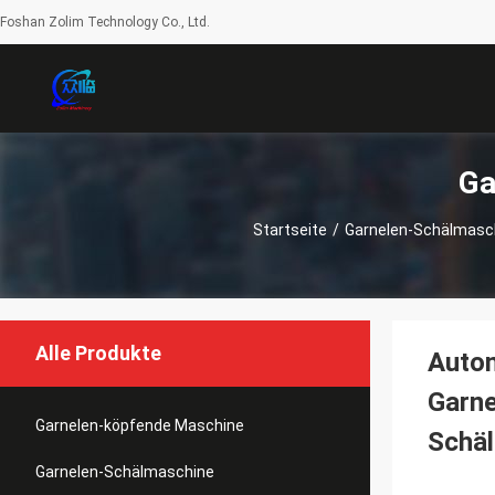
Foshan Zolim Technology Co., Ltd.
Ga
Startseite
/
Garnelen-Schälmasc
Alle Produkte
Autom
Garne
Garnelen-köpfende Maschine
Schä
Garnelen-Schälmaschine