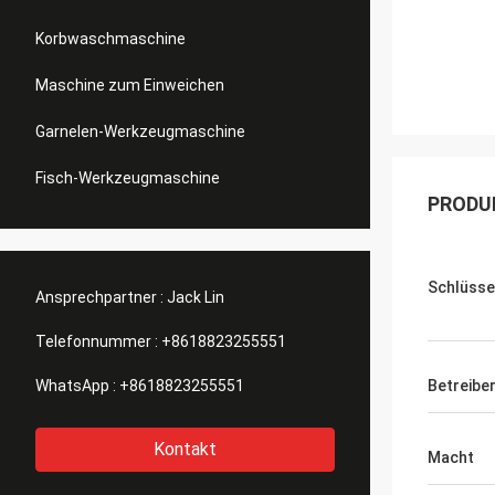
Korbwaschmaschine
Maschine zum Einweichen
Garnelen-Werkzeugmaschine
Fisch-Werkzeugmaschine
PRODU
Schlüsse
Ansprechpartner :
Jack Lin
Telefonnummer :
+8618823255551
WhatsApp :
+8618823255551
Betreibe
Kontakt
Macht