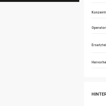
Konzentri
Operator
Ersatztei
Hervorh
HINTE