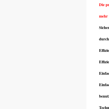
Die pr
mehr 
Siche
durch
Effiz
Effizi
Einfa
Einfa
benutz
Techn