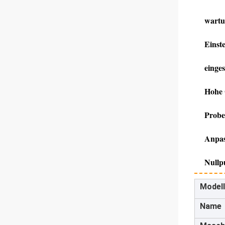
wartu
Einst
einges
Hohe 
Probe
Anpas
Nullp
Modell
Name