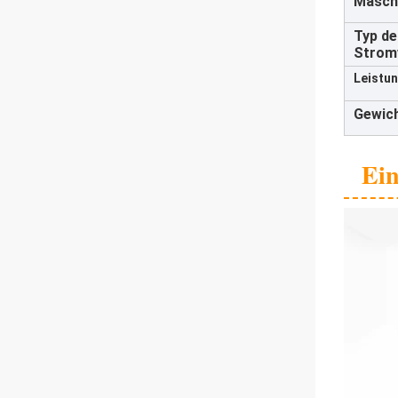
Masch
Typ de
Strom
Leistun
Gewich
Ein