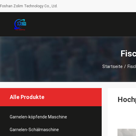
Foshan Zolim Technology Co., Ltd.
Fis
Startseite
/
Fis
Alle Produkte
Hochp
Garnelen-köpfende Maschine
Garnelen-Schälmaschine