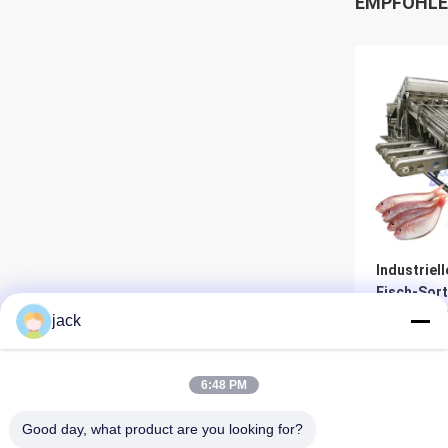
EMPFOHLE
Industriel
Fisch-Sort
Multiscen
jack
Meeresfrü
Sortierma
Be
6:48 PM
Good day, what product are you looking for?