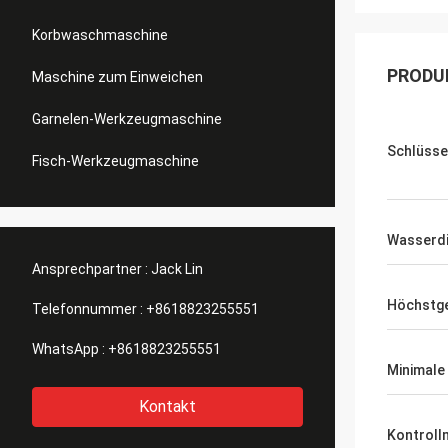
Korbwaschmaschine
PRODU
Maschine zum Einweichen
Garnelen-Werkzeugmaschine
Schlüsse
Fisch-Werkzeugmaschine
Wasserdi
Ansprechpartner :
Jack Lin
Höchstge
Telefonnummer :
+8618823255551
WhatsApp :
+8618823255551
Minimale
Kontakt
Kontrol