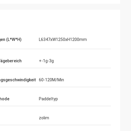
en (L*W*H)
L6347xW1250xH1200mm
Wägebereich
+-1g-3g
gsgeschwindigkeit
60-120M/Min
hode
Paddeltyp
zolim