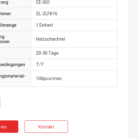
erung
CE-ISO
ummer
ZL-ZLFX16
ellmenge
1 Einheit
ng
Holzschachtel
ionen
20-30 Tage
bedingungen
T/T
ngsmaterial-
100pcs/mon
eis
Kontakt