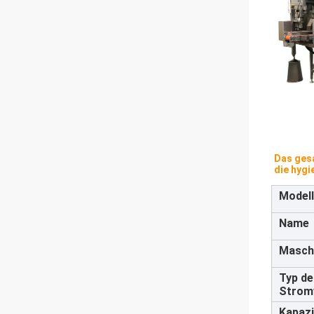
Das gesa
die hyg
Modell
Name
Masch
Typ de
Strom
Kapazi