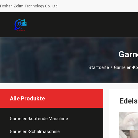
Foshan Zolim Technology Co., Ltd.
Garn
Startseite
/
Garnelen-K
Alle Produkte
Edels
Garnelen-köpfende Maschine
Garnelen-Schälmaschine