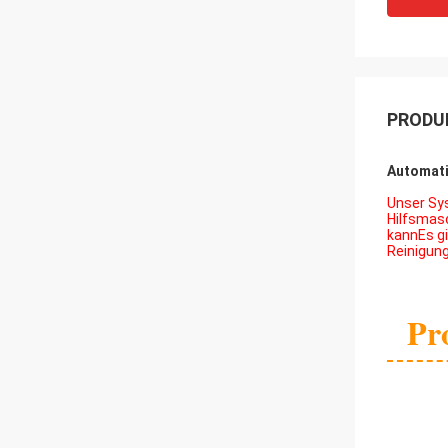
PRODU
Automati
Unser Sy
Hilfsmasc
kannEs gi
Reinigun
Pr