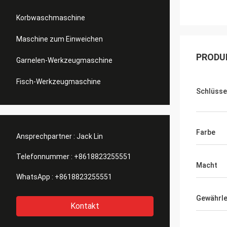
Korbwaschmaschine
Maschine zum Einweichen
PRODU
Garnelen-Werkzeugmaschine
Fisch-Werkzeugmaschine
Schlüsse
Farbe
Ansprechpartner :
Jack Lin
Telefonnummer :
+8618823255551
Macht
WhatsApp :
+8618823255551
Gewährle
Kontakt