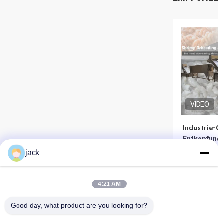
VIDEO
Industrie-
Entkopfun
SUS316 La
jack
Kopfschne
Be
4:21 AM
Good day, what product are you looking for?