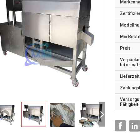
Markenn
Zertifizi
Modelln
Min Best
Preis
Verpacku
Informat
Lieferzeit
Zahlungs
Versorgu
Fähigkeit