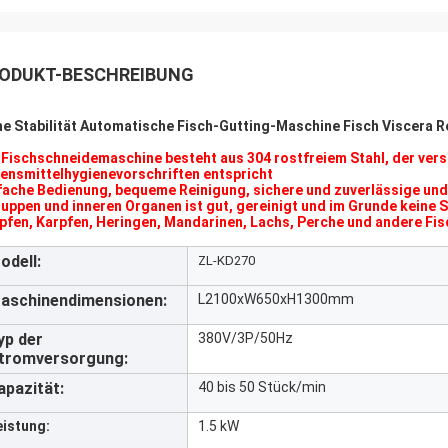
ODUKT-BESCHREIBUNG
e Stabilität Automatische Fisch-Gutting-Maschine Fisch Viscera 
 Fischschneidemaschine besteht aus 304 rostfreiem Stahl, der versc
ensmittelhygienevorschriften entspricht
fache Bedienung, bequeme Reinigung, sichere und zuverlässige und 
uppen und inneren Organen ist gut, gereinigt und im Grunde keine
pfen, Karpfen, Heringen, Mandarinen, Lachs, Perche und andere Fi
odell:
ZL-KD270
aschinendimensionen:
L2100xW650xH1300mm
yp der
380V/3P/50Hz
tromversorgung:
apazität:
40 bis 50 Stück/min
eistung:
1.5 kW