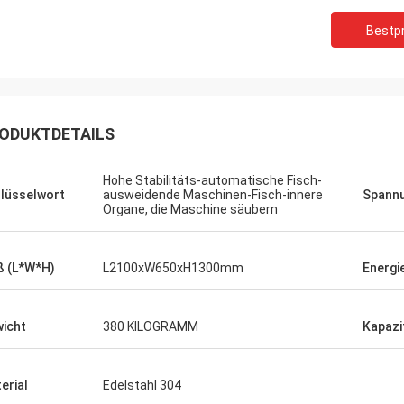
Bestpr
ODUKTDETAILS
Hohe Stabilitäts-automatische Fisch-
lüsselwort
ausweidende Maschinen-Fisch-innere
Spann
Organe, die Maschine säubern
 (L*W*H)
L2100xW650xH1300mm
Energi
icht
380 KILOGRAMM
Kapazi
erial
Edelstahl 304