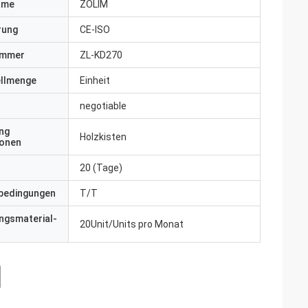
ame
ZOLIM
erung
CE-ISO
ummer
ZL-KD270
ellmenge
Einheit
negotiable
ng
Holzkisten
ionen
20 (Tage)
bedingungen
T/T
ngsmaterial-
20Unit/Units pro Monat