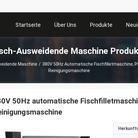
Startseite
Über Uns
Produkte
Neui
isch-Ausweidende Maschine Produk
weidende Maschine
/
380V 50Hz Automatische Fischfilletmaschine, Pr
Reinigungsmaschine
0V 50Hz automatische Fischfilletmaschin
einigungsmaschine
Herkunft