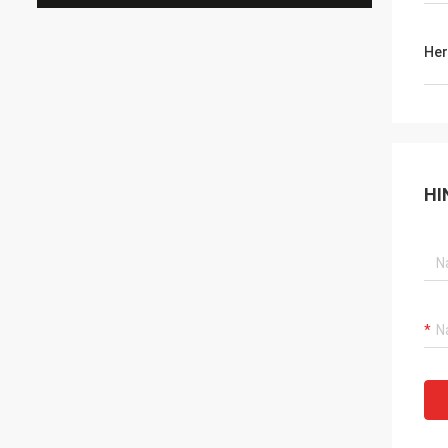
Her
HI