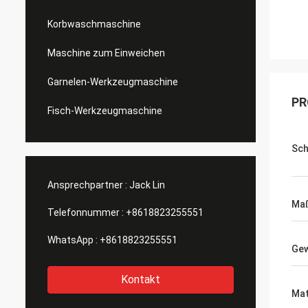
Korbwaschmaschine
Maschine zum Einweichen
Garnelen-Werkzeugmaschine
PR
Fisch-Werkzeugmaschine
Sch
Ansprechpartner :
Jack Lin
Maß
Telefonnummer :
+8618823255551
WhatsApp :
+8618823255551
Gew
Kontakt
Mat