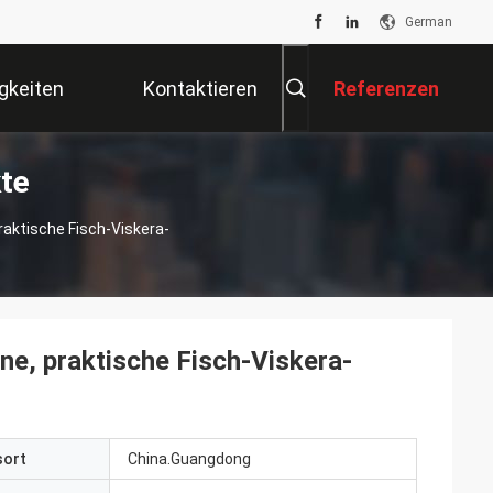
German
gkeiten
Kontaktieren
Referenzen
te
Sie Uns
aktische Fisch-Viskera-
e, praktische Fisch-Viskera-
sort
China.Guangdong