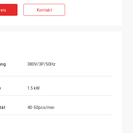
eis
Kontakt
ung
380V/3P/50Hz
e
1.5 kW
tät
40-50pcs/min