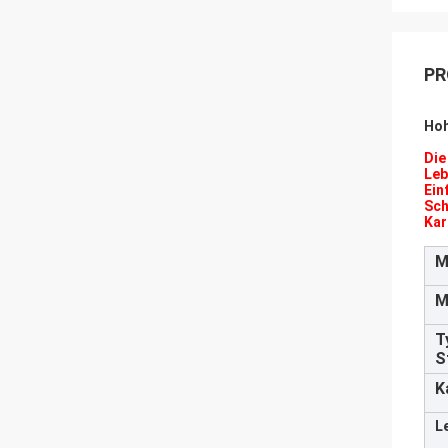
PR
Hoh
Die
Leb
Ein
Sch
Kar
M
M
T
S
K
L