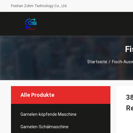
Foshan Zolim Technology Co., Ltd.
F
Startseite
/
Fisch-Aus
Alle Produkte
38
R
Garnelen-köpfende Maschine
Garnelen-Schälmaschine