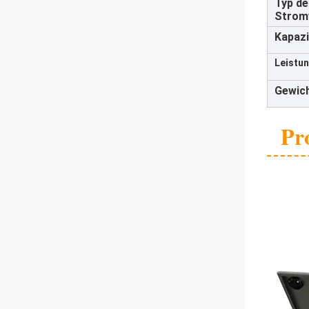
Typ de
Strom
Kapazi
Leistun
Gewich
Pr