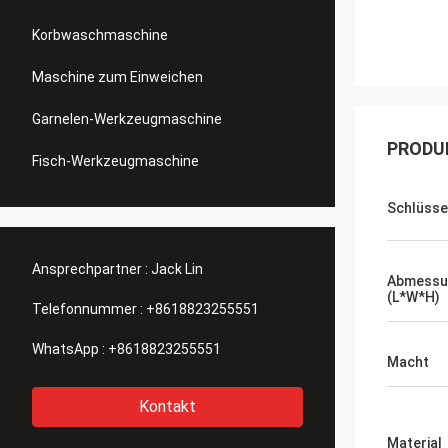
Korbwaschmaschine
Maschine zum Einweichen
Garnelen-Werkzeugmaschine
PRODU
Fisch-Werkzeugmaschine
Schlüsse
Ansprechpartner :
Jack Lin
Abmessu
(L*W*H)
Telefonnummer :
+8618823255551
WhatsApp :
+8618823255551
Macht
Kontakt
Material