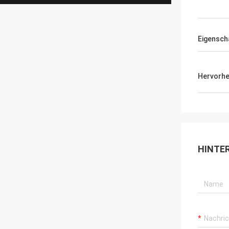
Eigensch
Hervorh
HINTE