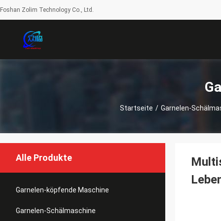
Foshan Zolim Technology Co., Ltd.
Ga
Startseite
/
Garnelen-Schälma
Alle Produkte
Multi
Leben
Garnelen-köpfende Maschine
Garnelen-Schälmaschine