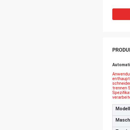
PRODU
Automati
Anwendung
enthaupt
schneiden
trennen S
Spezifika
verarbeit
Modell
Masch