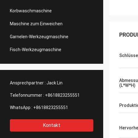
Korbwaschmaschine
Maschine zum Einweichen
PRODU
Garnelen-Werkzeugmaschine
Fisch-Werkzeugmaschine
Schlüsse
Abmessu
Ansprechpartner :
Jack Lin
(L*W*H)
Telefonnummer :
+8618823255551
Produkti
WhatsApp :
+8618823255551
Kontakt
Hervorh