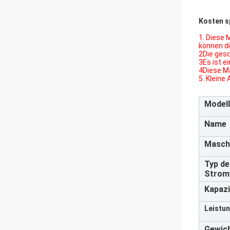
Kosten s
1. Diese
können d
2Die ges
3Es ist e
4Diese Ma
5. Klein
Modell
Name
Masch
Typ de
Strom
Kapazi
Leistun
Gewich