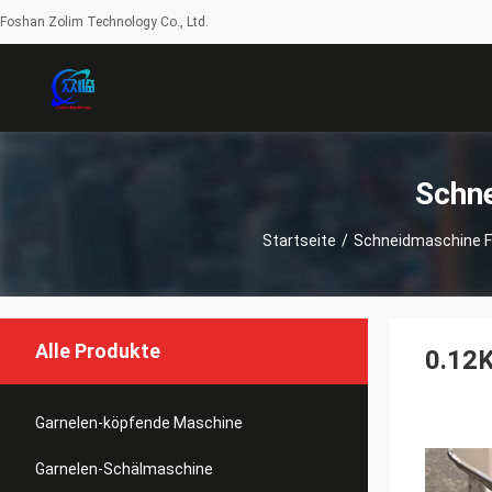
Foshan Zolim Technology Co., Ltd.
Schne
Startseite
/
Schneidmaschine F
Alle Produkte
0.12
Garnelen-köpfende Maschine
Garnelen-Schälmaschine