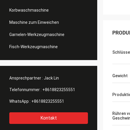
Korbwaschmaschine
Maschine zum Einweichen
PRODU
Garnelen-Werkzeugmaschine
Fisch-Werkzeugmaschine
Schlüsse
Gewicht
Ansprechpartner :
Jack Lin
Telefonnummer :
+8618823255551
Produkti
WhatsApp :
+8618823255551
Rühren v
Kontakt
Geschwin