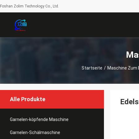
Foshan Zolim Technology Co., Ltd.
Ma
Startseite
/
Maschine Zum 
Alle Produkte
Edels
Garnelen-köpfende Maschine
Garnelen-Schälmaschine