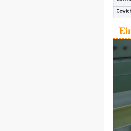
Gewich
Ei