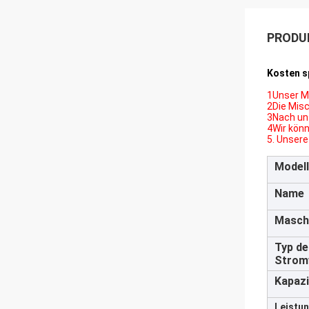
PRODU
Kosten s
1Unser Mi
2Die Misc
3Nach uns
4Wir kön
5. Unsere
Modell
Name
Masch
Typ de
Strom
Kapazi
Leistun