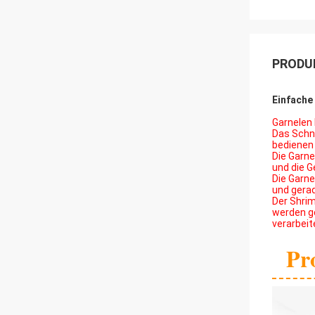
PRODU
Einfache
Garnelen 
Das Schne
bedienen
Die Garne
und die G
Die Garne
und gera
Der Shri
werden ge
verarbeit
Pr