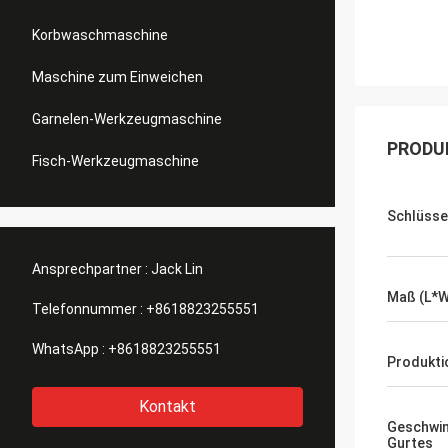
Korbwaschmaschine
Maschine zum Einweichen
Garnelen-Werkzeugmaschine
PRODU
Fisch-Werkzeugmaschine
Schlüsse
Ansprechpartner :
Jack Lin
Maß (L*
Telefonnummer :
+8618823255551
WhatsApp :
+8618823255551
Produkti
Kontakt
Geschwin
Gurtes