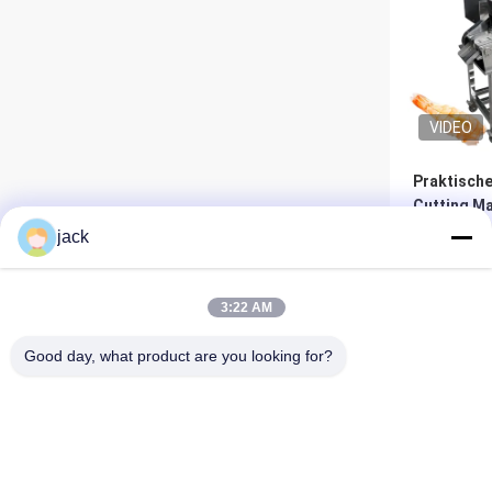
VIDEO
Praktisch
Cutting M
Mehrzweck
jack
80 Stück/
Be
3:22 AM
Good day, what product are you looking for?