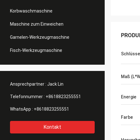
Korbwaschmaschine
Maschine zum Einweichen
PRODU
Garnelen-Werkzeugmaschine
Fisch-Werkzeugmaschine
Schlüsse
Maß (L*
Ansprechpartner :
Jack Lin
Telefonnummer :
+8618823255551
Energie
WhatsApp :
+8618823255551
Farbe
Kontakt