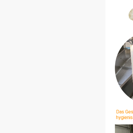
Das Ges
hygieni