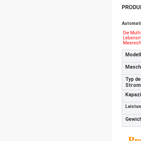
PRODU
Automati
Die Mult
Lebensmi
Meeresfr
Modell
Masch
Typ de
Strom
Kapazi
Leistun
Gewich
Pr