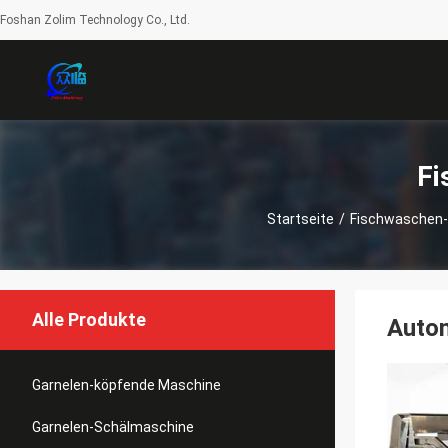
Foshan Zolim Technology Co., Ltd.
Fi
Startseite
/
Fischwaschen
Alle Produkte
Autom
Garnelen-köpfende Maschine
Garnelen-Schälmaschine