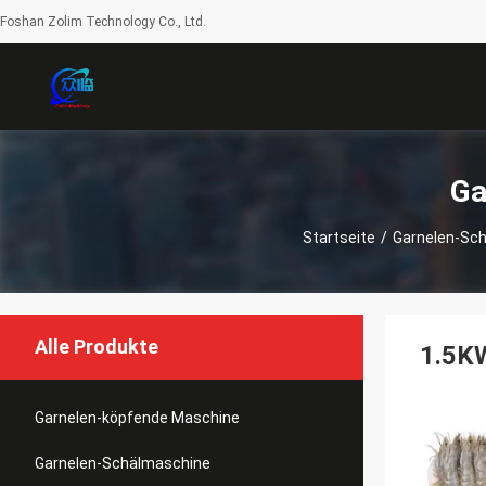
Foshan Zolim Technology Co., Ltd.
Ga
Startseite
/
Garnelen-Sc
Alle Produkte
1.5KW
Garnelen-köpfende Maschine
Garnelen-Schälmaschine