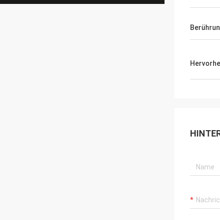
Berührun
Hervorh
HINTE