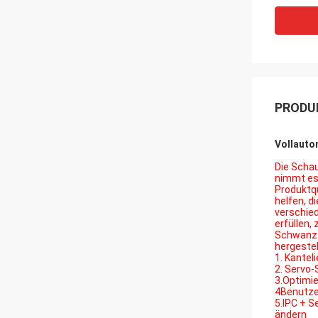
PRODU
Vollauto
Die Schau
nimmt es 
Produktqu
helfen, d
verschied
erfüllen,
Schwanz a
hergestel
1. Kantel
2. Servo-
3.Optimie
4Benutzer
5.IPC + S
ändern