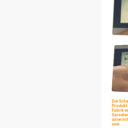
Die Scha
Produkt 
Fabrik e
Garnelen
untersch
usw.