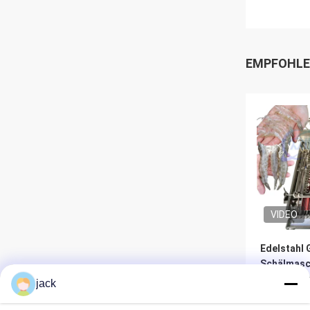
EMPFOHLE
VIDEO
Edelstahl 
Schälmasc
Multiscene
jack