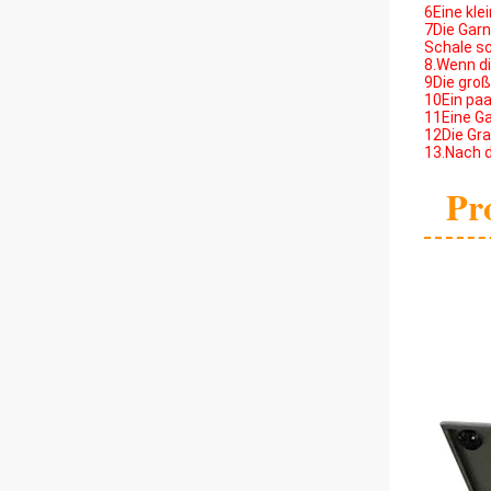
6Eine kle
7Die Garn
Schale sc
8.Wenn d
9Die groß
10Ein paa
11Eine Ga
12Die Gr
13.Nach d
Pr