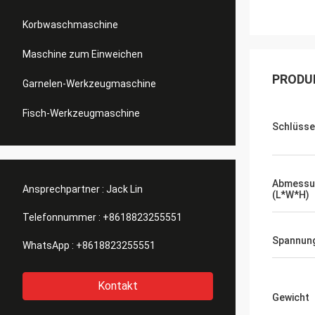
Korbwaschmaschine
Maschine zum Einweichen
PRODU
Garnelen-Werkzeugmaschine
Fisch-Werkzeugmaschine
Schlüsse
Abmessu
Ansprechpartner :
Jack Lin
(L*W*H)
Telefonnummer :
+8618823255551
Spannun
WhatsApp :
+8618823255551
Kontakt
Gewicht