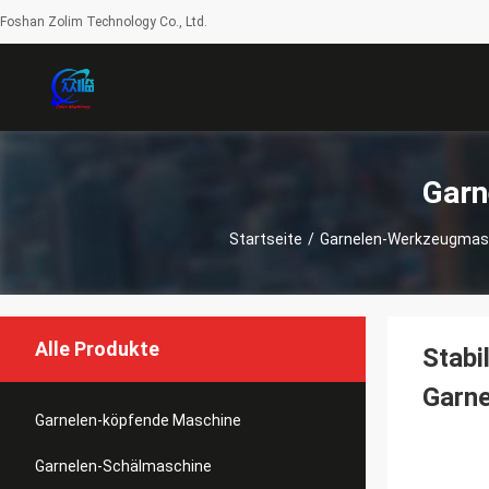
Foshan Zolim Technology Co., Ltd.
Garn
Startseite
/
Garnelen-Werkzeugmas
Alle Produkte
Stabi
Garne
Garnelen-köpfende Maschine
Garnelen-Schälmaschine