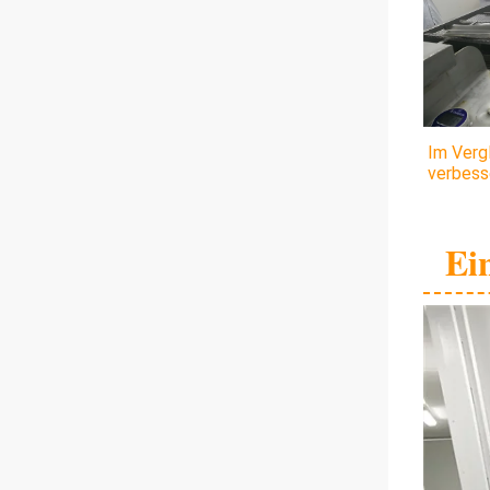
Im Verg
verbesse
Ei