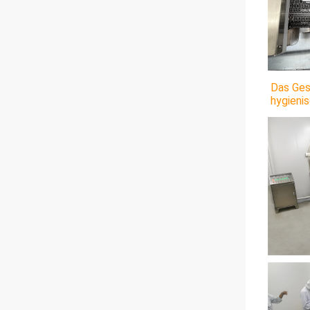
Das Ges
hygieni