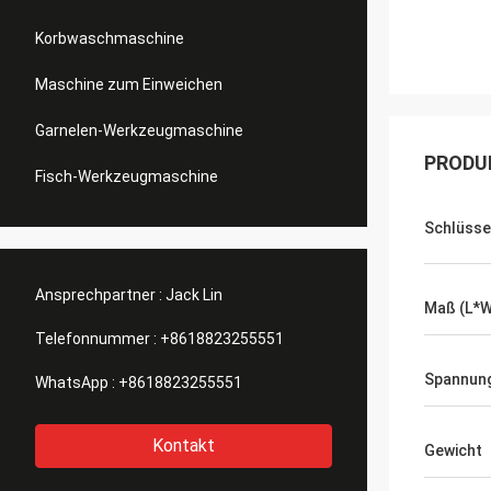
Korbwaschmaschine
Maschine zum Einweichen
Garnelen-Werkzeugmaschine
PRODU
Fisch-Werkzeugmaschine
Schlüsse
Ansprechpartner :
Jack Lin
Maß (L*
Telefonnummer :
+8618823255551
Spannun
WhatsApp :
+8618823255551
Kontakt
Gewicht