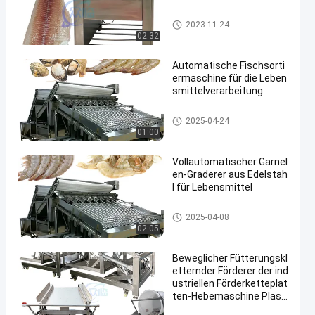
Fische, die Maschine enthäute
2023-11-24
n
02:32
Automatische Fischsorti
ermaschine für die Leben
smittelverarbeitung
Garnelen-Sortiermaschine
2025-04-24
01:00
Vollautomatischer Garnel
en-Graderer aus Edelstah
l für Lebensmittel
Garnelen-Sortiermaschine
2025-04-08
02:05
Beweglicher Fütterungskl
etternder Förderer der ind
ustriellen Förderketteplat
ten-Hebemaschine Plasti
kisolierkasten Handelskü